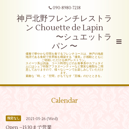
090-8980-7218
神戸北野フレンチレストラ
ン Chouette de Lapin
〜シュエットラ
パン 〜
優雅で華やかな空間を奏でるフレンチコースは、神戸の地産
地消である食材で世界観を構築する『優美』が感動とともに
ご堪能いただける神戸レストラン。
スイーツ系は勿論、コース料理などのお食事系やカフェタイ
ムにはシェフ特製アフタヌーンティーなど豊富な種類をご用
意しておりますので、様々なシーンでお楽しみしていただけ
ます。
素敵な「時」と「空間」がもてなす『至極』のひとときを。
Calendar
2021-05-26 (Wed)
指定なし
Open ~15:30まで営業