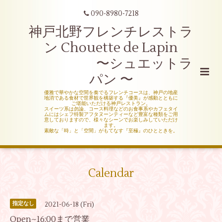
090-8980-7218
神戸北野フレンチレストラ
ン Chouette de Lapin
〜シュエットラ
パン 〜
優雅で華やかな空間を奏でるフレンチコースは、神戸の地産
地消である食材で世界観を構築する『優美』が感動とともに
ご堪能いただける神戸レストラン。
スイーツ系は勿論、コース料理などのお食事系やカフェタイ
ムにはシェフ特製アフタヌーンティーなど豊富な種類をご用
意しておりますので、様々なシーンでお楽しみしていただけ
ます。
素敵な「時」と「空間」がもてなす『至極』のひとときを。
Calendar
2021-06-18 (Fri)
指定なし
Open~16:00まで営業