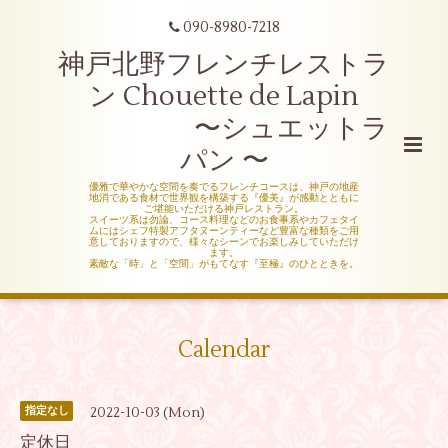
090-8980-7218
神戸北野フレンチレストラ
ン Chouette de Lapin
〜シュエットラ
パン 〜
優雅で華やかな空間を奏でるフレンチコースは、神戸の地産
地消である食材で世界観を構築する『優美』が感動とともに
ご堪能いただける神戸レストラン。
スイーツ系は勿論、コース料理などのお食事系やカフェタイ
ムにはシェフ特製アフタヌーンティーなど豊富な種類をご用
意しておりますので、様々なシーンでお楽しみしていただけ
ます。
素敵な「時」と「空間」がもてなす『至極』のひとときを。
Calendar
2022-10-03 (Mon)
指定なし
定休日