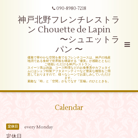
090-8980-7218
神戸北野フレンチレストラ
ン Chouette de Lapin
〜シュエットラ
パン 〜
優雅で華やかな空間を奏でるフレンチコースは、神戸の地産
地消である食材で世界観を構築する『優美』が感動とともに
ご堪能いただける神戸レストラン。
スイーツ系は勿論、コース料理などのお食事系やカフェタイ
ムにはシェフ特製アフタヌーンティーなど豊富な種類をご用
意しておりますので、様々なシーンでお楽しみしていただけ
ます。
素敵な「時」と「空間」がもてなす『至極』のひとときを。
Calendar
every Monday
定休日
定休日