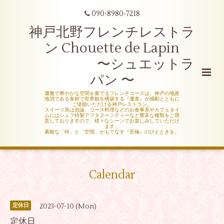
090-8980-7218
神戸北野フレンチレストラ
ン Chouette de Lapin
〜シュエットラ
パン 〜
優雅で華やかな空間を奏でるフレンチコースは、神戸の地産
地消である食材で世界観を構築する『優美』が感動とともに
ご堪能いただける神戸レストラン。
スイーツ系は勿論、コース料理などのお食事系やカフェタイ
ムにはシェフ特製アフタヌーンティーなど豊富な種類をご用
意しておりますので、様々なシーンでお楽しみしていただけ
ます。
素敵な「時」と「空間」がもてなす『至極』のひとときを。
Calendar
2023-07-10 (Mon)
定休日
定休日