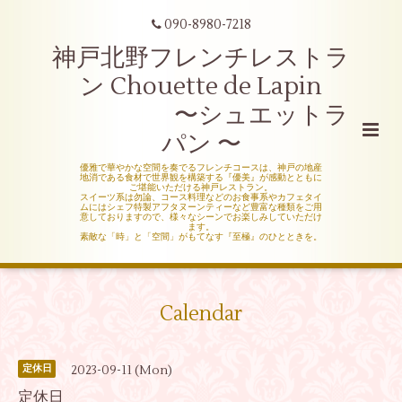
090-8980-7218
神戸北野フレンチレストラ
ン Chouette de Lapin
〜シュエットラ
パン 〜
優雅で華やかな空間を奏でるフレンチコースは、神戸の地産
地消である食材で世界観を構築する『優美』が感動とともに
ご堪能いただける神戸レストラン。
スイーツ系は勿論、コース料理などのお食事系やカフェタイ
ムにはシェフ特製アフタヌーンティーなど豊富な種類をご用
意しておりますので、様々なシーンでお楽しみしていただけ
ます。
素敵な「時」と「空間」がもてなす『至極』のひとときを。
Calendar
2023-09-11 (Mon)
定休日
定休日