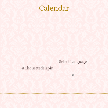
Calendar
Select Language
@Ⅽhouettedelapin
▼