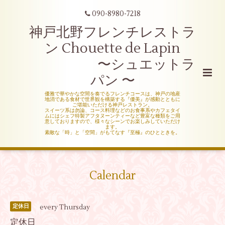
090-8980-7218
神戸北野フレンチレストラ
ン Chouette de Lapin
〜シュエットラ
パン 〜
優雅で華やかな空間を奏でるフレンチコースは、神戸の地産
地消である食材で世界観を構築する『優美』が感動とともに
ご堪能いただける神戸レストラン。
スイーツ系は勿論、コース料理などのお食事系やカフェタイ
ムにはシェフ特製アフタヌーンティーなど豊富な種類をご用
意しておりますので、様々なシーンでお楽しみしていただけ
ます。
素敵な「時」と「空間」がもてなす『至極』のひとときを。
Calendar
every Thursday
定休日
定休日