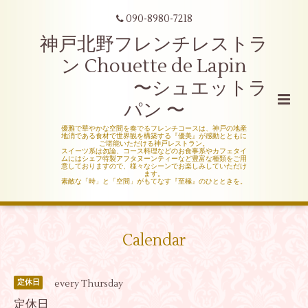
090-8980-7218
神戸北野フレンチレストラ
ン Chouette de Lapin
〜シュエットラ
パン 〜
優雅で華やかな空間を奏でるフレンチコースは、神戸の地産
地消である食材で世界観を構築する『優美』が感動とともに
ご堪能いただける神戸レストラン。
スイーツ系は勿論、コース料理などのお食事系やカフェタイ
ムにはシェフ特製アフタヌーンティーなど豊富な種類をご用
意しておりますので、様々なシーンでお楽しみしていただけ
ます。
素敵な「時」と「空間」がもてなす『至極』のひとときを。
Calendar
every Thursday
定休日
定休日