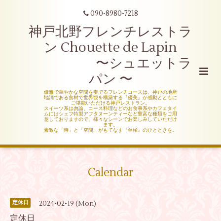
090-8980-7218
神戸北野フレンチレストラ
ン Chouette de Lapin
〜シュエットラ
パン 〜
優雅で華やかな空間を奏でるフレンチコースは、神戸の地産
地消である食材で世界観を構築する『優美』が感動とともに
ご堪能いただける神戸レストラン。
スイーツ系は勿論、コース料理などのお食事系やカフェタイ
ムにはシェフ特製アフタヌーンティーなど豊富な種類をご用
意しておりますので、様々なシーンでお楽しみしていただけ
ます。
素敵な「時」と「空間」がもてなす『至極』のひとときを。
Calendar
2024-02-19 (Mon)
定休日
定休日