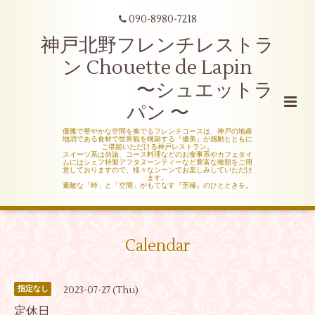
090-8980-7218
神戸北野フレンチレストラ
ン Chouette de Lapin
〜シュエットラ
パン 〜
優雅で華やかな空間を奏でるフレンチコースは、神戸の地産
地消である食材で世界観を構築する『優美』が感動とともに
ご堪能いただける神戸レストラン。
スイーツ系は勿論、コース料理などのお食事系やカフェタイ
ムにはシェフ特製アフタヌーンティーなど豊富な種類をご用
意しておりますので、様々なシーンでお楽しみしていただけ
ます。
素敵な「時」と「空間」がもてなす『至極』のひとときを。
Calendar
2023-07-27 (Thu)
指定なし
定休日