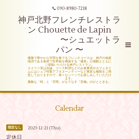
090-8980-7218
神戸北野フレンチレストラ
ン Chouette de Lapin
〜シュエットラ
パン 〜
優雅で華やかな空間を奏でるフレンチコースは、神戸の地産
地消である食材で世界観を構築する『優美』が感動とともに
ご堪能いただける神戸レストラン。
スイーツ系は勿論、コース料理などのお食事系やカフェタイ
ムにはシェフ特製アフタヌーンティーなど豊富な種類をご用
意しておりますので、様々なシーンでお楽しみしていただけ
ます。
素敵な「時」と「空間」がもてなす『至極』のひとときを。
Calendar
2023-12-21 (Thu)
指定なし
定休日