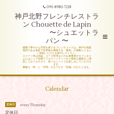
090-8980-7218
神戸北野フレンチレストラ
ン Chouette de Lapin
〜シュエットラ
パン 〜
優雅で華やかな空間を奏でるフレンチコースは、神戸の地産
地消である食材で世界観を構築する『優美』が感動とともに
ご堪能いただける神戸レストラン。
スイーツ系は勿論、コース料理などのお食事系やカフェタイ
ムにはシェフ特製アフタヌーンティーなど豊富な種類をご用
意しておりますので、様々なシーンでお楽しみしていただけ
ます。
素敵な「時」と「空間」がもてなす『至極』のひとときを。
Calendar
every Thursday
定休日
定休日