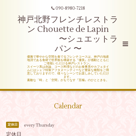
090-8980-7218
神戸北野フレンチレストラ
ン Chouette de Lapin
〜シュエットラ
パン 〜
優雅で華やかな空間を奏でるフレンチコースは、神戸の地産
地消である食材で世界観を構築する『優美』が感動とともに
ご堪能いただける神戸レストラン。
スイーツ系は勿論、コース料理などのお食事系やカフェタイ
ムにはシェフ特製アフタヌーンティーなど豊富な種類をご用
意しておりますので、様々なシーンでお楽しみしていただけ
ます。
素敵な「時」と「空間」がもてなす『至極』のひとときを。
Calendar
every Thursday
定休日
定休日