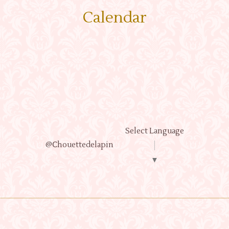
Calendar
Select Language
@Ⅽhouettedelapin
▼