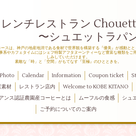
ンチレストラン Chouette d
シュエットラパン
コースは、神戸の地産地消である食材で世界観を構築する『優美』が感動とと
事系やカフェタイムにはシェフ特製アフタヌーンティーなど豊富な種類をご
しみしていただけます。
素敵な「時」と「空間」がもてなす『至極』のひとときを。
Photo
Calendar
Information
Coupon ticket
S
選素材
レストラン店内
Welcome to KOBE KITANO
アンス認証農園産コーヒーとは
ムーフルの食感
シュ
ご予約についてのご案内