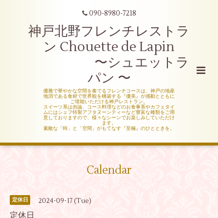
090-8980-7218
神戸北野フレンチレストラ
ン Chouette de Lapin
〜シュエットラ
パン 〜
優雅で華やかな空間を奏でるフレンチコースは、神戸の地産
地消である食材で世界観を構築する『優美』が感動とともに
ご堪能いただける神戸レストラン。
スイーツ系は勿論、コース料理などのお食事系やカフェタイ
ムにはシェフ特製アフタヌーンティーなど豊富な種類をご用
意しておりますので、様々なシーンでお楽しみしていただけ
ます。
素敵な「時」と「空間」がもてなす『至極』のひとときを。
Calendar
2024-09-17 (Tue)
定休日
定休日