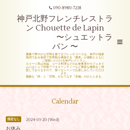
090-8980-7218
神戸北野フレンチレストラ
ン Chouette de Lapin
〜シュエットラ
パン 〜
優雅で華やかな空間を奏でるフレンチコースは、神戸の地産
地消である食材で世界観を構築する『優美』が感動とともに
ご堪能いただける神戸レストラン。
スイーツ系は勿論、コース料理などのお食事系やカフェタイ
ムにはシェフ特製アフタヌーンティーなど豊富な種類をご用
意しておりますので、様々なシーンでお楽しみしていただけ
ます。
素敵な「時」と「空間」がもてなす『至極』のひとときを。
Calendar
2024-03-20 (Wed)
指定なし
お休み