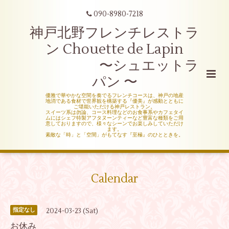
090-8980-7218
神戸北野フレンチレストラ
ン Chouette de Lapin
〜シュエットラ
パン 〜
優雅で華やかな空間を奏でるフレンチコースは、神戸の地産
地消である食材で世界観を構築する『優美』が感動とともに
ご堪能いただける神戸レストラン。
スイーツ系は勿論、コース料理などのお食事系やカフェタイ
ムにはシェフ特製アフタヌーンティーなど豊富な種類をご用
意しておりますので、様々なシーンでお楽しみしていただけ
ます。
素敵な「時」と「空間」がもてなす『至極』のひとときを。
Calendar
2024-03-23 (Sat)
指定なし
お休み