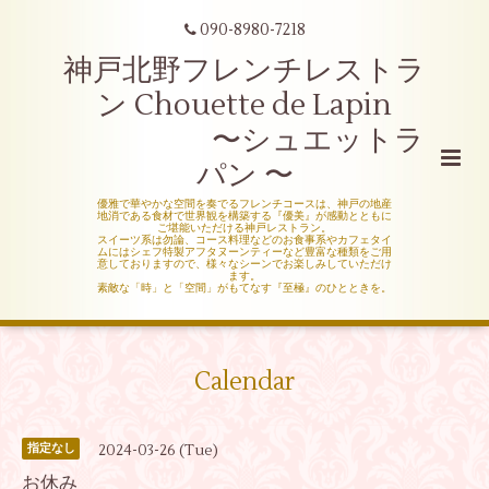
090-8980-7218
神戸北野フレンチレストラ
ン Chouette de Lapin
〜シュエットラ
パン 〜
優雅で華やかな空間を奏でるフレンチコースは、神戸の地産
地消である食材で世界観を構築する『優美』が感動とともに
ご堪能いただける神戸レストラン。
スイーツ系は勿論、コース料理などのお食事系やカフェタイ
ムにはシェフ特製アフタヌーンティーなど豊富な種類をご用
意しておりますので、様々なシーンでお楽しみしていただけ
ます。
素敵な「時」と「空間」がもてなす『至極』のひとときを。
Calendar
2024-03-26 (Tue)
指定なし
お休み