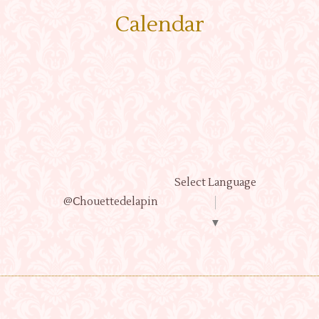
Calendar
Select Language
@Ⅽhouettedelapin
▼