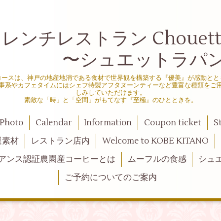
ンチレストラン Chouette d
シュエットラパン
コースは、神戸の地産地消である食材で世界観を構築する『優美』が感動とと
事系やカフェタイムにはシェフ特製アフタヌーンティーなど豊富な種類をご
しみしていただけます。
素敵な「時」と「空間」がもてなす『至極』のひとときを。
Photo
Calendar
Information
Coupon ticket
S
選素材
レストラン店内
Welcome to KOBE KITANO
アンス認証農園産コーヒーとは
ムーフルの食感
シュ
ご予約についてのご案内