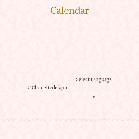
Calendar
Select Language
@Ⅽhouettedelapin
▼