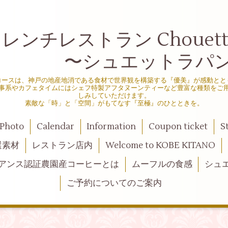
ンチレストラン Chouette d
シュエットラパン
コースは、神戸の地産地消である食材で世界観を構築する『優美』が感動とと
事系やカフェタイムにはシェフ特製アフタヌーンティーなど豊富な種類をご
しみしていただけます。
素敵な「時」と「空間」がもてなす『至極』のひとときを。
Photo
Calendar
Information
Coupon ticket
S
選素材
レストラン店内
Welcome to KOBE KITANO
アンス認証農園産コーヒーとは
ムーフルの食感
シュ
ご予約についてのご案内