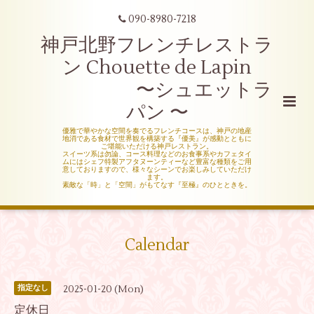
090-8980-7218
神戸北野フレンチレストラ
ン Chouette de Lapin
〜シュエットラ
パン 〜
優雅で華やかな空間を奏でるフレンチコースは、神戸の地産
地消である食材で世界観を構築する『優美』が感動とともに
ご堪能いただける神戸レストラン。
スイーツ系は勿論、コース料理などのお食事系やカフェタイ
ムにはシェフ特製アフタヌーンティーなど豊富な種類をご用
意しておりますので、様々なシーンでお楽しみしていただけ
ます。
素敵な「時」と「空間」がもてなす『至極』のひとときを。
Calendar
2025-01-20 (Mon)
指定なし
定休日