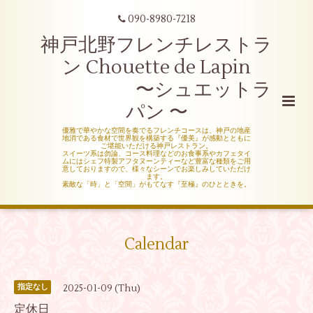
090-8980-7218
神戸北野フレンチレストラ
ン Chouette de Lapin
〜シュエットラ
パン 〜
優雅で華やかな空間を奏でるフレンチコースは、神戸の地産
地消である食材で世界観を構築する『優美』が感動とともに
ご堪能いただける神戸レストラン。
スイーツ系は勿論、コース料理などのお食事系やカフェタイ
ムにはシェフ特製アフタヌーンティーなど豊富な種類をご用
意しておりますので、様々なシーンでお楽しみしていただけ
ます。
素敵な「時」と「空間」がもてなす『至極』のひとときを。
Calendar
2025-01-09 (Thu)
指定なし
定休日