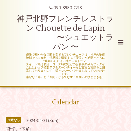
090-8980-7218
神戸北野フレンチレストラ
ン Chouette de Lapin
〜シュエットラ
パン 〜
優雅で華やかな空間を奏でるフレンチコースは、神戸の地産
地消である食材で世界観を構築する『優美』が感動とともに
ご堪能いただける神戸レストラン。
スイーツ系は勿論、コース料理などのお食事系やカフェタイ
ムにはシェフ特製アフタヌーンティーなど豊富な種類をご用
意しておりますので、様々なシーンでお楽しみしていただけ
ます。
素敵な「時」と「空間」がもてなす『至極』のひとときを。
Calendar
2024-04-21 (Sun)
指定なし
貸切ご予約