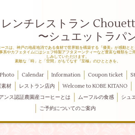
ンチレストラン Chouette d
シュエットラパン
コースは、神戸の地産地消である食材で世界観を構築する『優美』が感動とと
事系やカフェタイムにはシェフ特製アフタヌーンティーなど豊富な種類をご
しみしていただけます。
素敵な「時」と「空間」がもてなす『至極』のひとときを。
Photo
Calendar
Information
Coupon ticket
S
選素材
レストラン店内
Welcome to KOBE KITANO
アンス認証農園産コーヒーとは
ムーフルの食感
シュ
ご予約についてのご案内