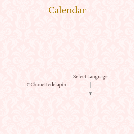
Calendar
Select Language
@Ⅽhouettedelapin
▼