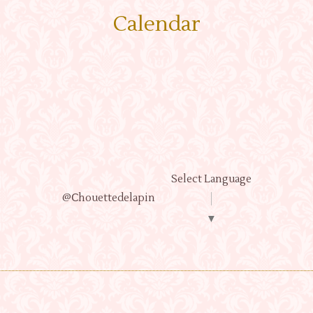
Calendar
Select Language
@Ⅽhouettedelapin
▼