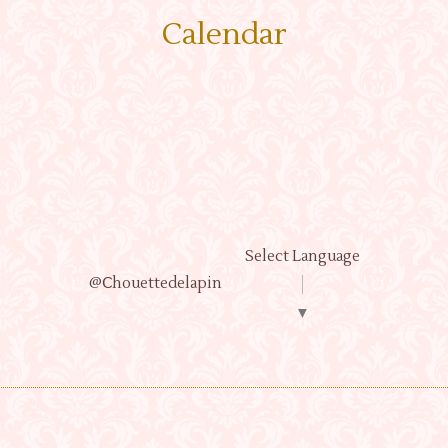
Calendar
Select Language
@Ⅽhouettedelapin
▼