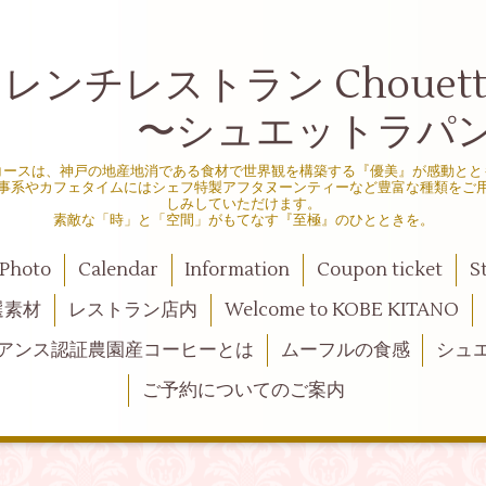
ンチレストラン Chouette d
シュエットラパン
コースは、神戸の地産地消である食材で世界観を構築する『優美』が感動とと
事系やカフェタイムにはシェフ特製アフタヌーンティーなど豊富な種類をご
しみしていただけます。
素敵な「時」と「空間」がもてなす『至極』のひとときを。
Photo
Calendar
Information
Coupon ticket
S
選素材
レストラン店内
Welcome to KOBE KITANO
アンス認証農園産コーヒーとは
ムーフルの食感
シュ
ご予約についてのご案内