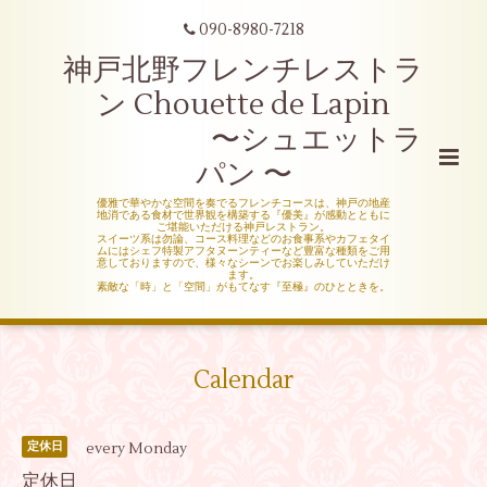
090-8980-7218
神戸北野フレンチレストラ
ン Chouette de Lapin
〜シュエットラ
パン 〜
優雅で華やかな空間を奏でるフレンチコースは、神戸の地産
地消である食材で世界観を構築する『優美』が感動とともに
ご堪能いただける神戸レストラン。
スイーツ系は勿論、コース料理などのお食事系やカフェタイ
ムにはシェフ特製アフタヌーンティーなど豊富な種類をご用
意しておりますので、様々なシーンでお楽しみしていただけ
ます。
素敵な「時」と「空間」がもてなす『至極』のひとときを。
Calendar
every Monday
定休日
定休日