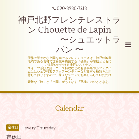
090-8980-7218
神戸北野フレンチレストラ
ン Chouette de Lapin
〜シュエットラ
パン 〜
優雅で華やかな空間を奏でるフレンチコースは、神戸の地産
地消である食材で世界観を構築する『優美』が感動とともに
ご堪能いただける神戸レストラン。
スイーツ系は勿論、コース料理などのお食事系やカフェタイ
ムにはシェフ特製アフタヌーンティーなど豊富な種類をご用
意しておりますので、様々なシーンでお楽しみしていただけ
ます。
素敵な「時」と「空間」がもてなす『至極』のひとときを。
Calendar
every Thursday
定休日
定休日