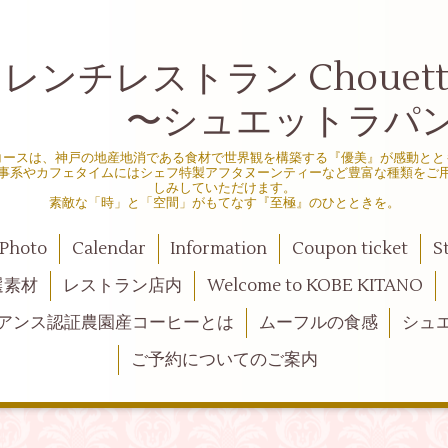
ンチレストラン Chouette d
シュエットラパン
コースは、神戸の地産地消である食材で世界観を構築する『優美』が感動とと
事系やカフェタイムにはシェフ特製アフタヌーンティーなど豊富な種類をご
しみしていただけます。
素敵な「時」と「空間」がもてなす『至極』のひとときを。
Photo
Calendar
Information
Coupon ticket
S
選素材
レストラン店内
Welcome to KOBE KITANO
アンス認証農園産コーヒーとは
ムーフルの食感
シュ
ご予約についてのご案内