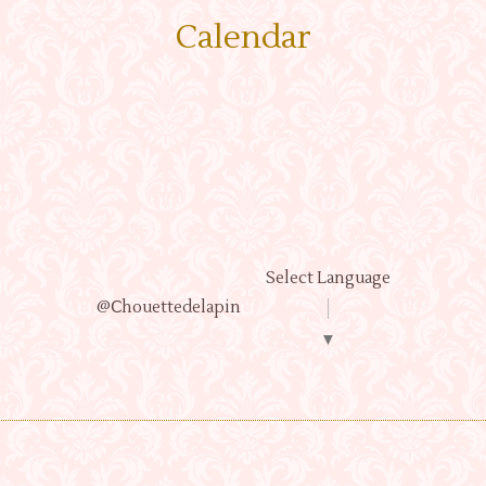
Calendar
Select Language
@Ⅽhouettedelapin
▼