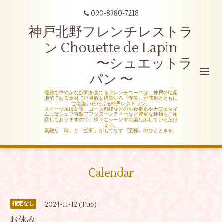
090-8980-7218
神戸北野フレンチレストラ
ン Chouette de Lapin
〜シュエットラ
パン 〜
優雅で華やかな空間を奏でるフレンチコースは、神戸の地産
地消である食材で世界観を構築する『優美』が感動とともに
ご堪能いただける神戸レストラン。
スイーツ系は勿論、コース料理などのお食事系やカフェタイ
ムにはシェフ特製アフタヌーンティーなど豊富な種類をご用
意しておりますので、様々なシーンでお楽しみしていただけ
ます。
素敵な「時」と「空間」がもてなす『至極』のひとときを。
Calendar
2024-11-12 (Tue)
指定なし
お休み