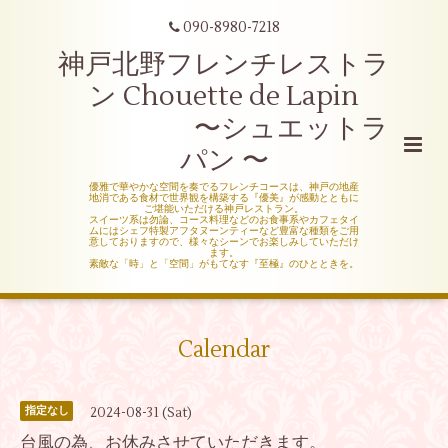
090-8980-7218
神戸北野フレンチレストラ
ン Chouette de Lapin
〜シュエットラ
パン 〜
優雅で華やかな空間を奏でるフレンチコースは、神戸の地産
地消である食材で世界観を構築する『優美』が感動とともに
ご堪能いただける神戸レストラン。
スイーツ系は勿論、コース料理などのお食事系やカフェタイ
ムにはシェフ特製アフタヌーンティーなど豊富な種類をご用
意しておりますので、様々なシーンでお楽しみしていただけ
ます。
素敵な「時」と「空間」がもてなす『至極』のひとときを。
Calendar
2024-08-31 (Sat)
指定なし
台風の為、お休みさせていただきます。