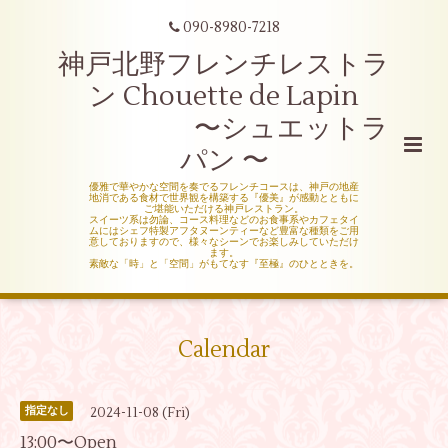
090-8980-7218
神戸北野フレンチレストラ
ン Chouette de Lapin
〜シュエットラ
パン 〜
優雅で華やかな空間を奏でるフレンチコースは、神戸の地産
地消である食材で世界観を構築する『優美』が感動とともに
ご堪能いただける神戸レストラン。
スイーツ系は勿論、コース料理などのお食事系やカフェタイ
ムにはシェフ特製アフタヌーンティーなど豊富な種類をご用
意しておりますので、様々なシーンでお楽しみしていただけ
ます。
素敵な「時」と「空間」がもてなす『至極』のひとときを。
Calendar
2024-11-08 (Fri)
指定なし
13:00〜Open