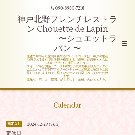
090-8980-7218
神戸北野フレンチレストラ
ン Chouette de Lapin
〜シュエットラ
パン 〜
優雅で華やかな空間を奏でるフレンチコースは、神戸の地産
地消である食材で世界観を構築する『優美』が感動とともに
ご堪能いただける神戸レストラン。
スイーツ系は勿論、コース料理などのお食事系やカフェタイ
ムにはシェフ特製アフタヌーンティーなど豊富な種類をご用
意しておりますので、様々なシーンでお楽しみしていただけ
ます。
素敵な「時」と「空間」がもてなす『至極』のひとときを。
Calendar
2024-12-29 (Sun)
指定なし
定休日