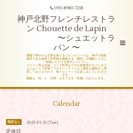
090-8980-7218
神戸北野フレンチレストラ
ン Chouette de Lapin
〜シュエットラ
パン 〜
優雅で華やかな空間を奏でるフレンチコースは、神戸の地産
地消である食材で世界観を構築する『優美』が感動とともに
ご堪能いただける神戸レストラン。
スイーツ系は勿論、コース料理などのお食事系やカフェタイ
ムにはシェフ特製アフタヌーンティーなど豊富な種類をご用
意しておりますので、様々なシーンでお楽しみしていただけ
ます。
素敵な「時」と「空間」がもてなす『至極』のひとときを。
Calendar
2025-01-21 (Tue)
指定なし
定休日