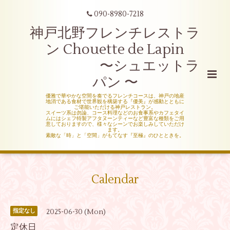
090-8980-7218
神戸北野フレンチレストラ
ン Chouette de Lapin
〜シュエットラ
パン 〜
優雅で華やかな空間を奏でるフレンチコースは、神戸の地産
地消である食材で世界観を構築する『優美』が感動とともに
ご堪能いただける神戸レストラン。
スイーツ系は勿論、コース料理などのお食事系やカフェタイ
ムにはシェフ特製アフタヌーンティーなど豊富な種類をご用
意しておりますので、様々なシーンでお楽しみしていただけ
ます。
素敵な「時」と「空間」がもてなす『至極』のひとときを。
Calendar
2025-06-30 (Mon)
指定なし
定休日