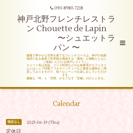
090-8980-7218
神戸北野フレンチレストラ
ン Chouette de Lapin
〜シュエットラ
パン 〜
優雅で華やかな空間を奏でるフレンチコースは、神戸の地産
地消である食材で世界観を構築する『優美』が感動とともに
ご堪能いただける神戸レストラン。
スイーツ系は勿論、コース料理などのお食事系やカフェタイ
ムにはシェフ特製アフタヌーンティーなど豊富な種類をご用
意しておりますので、様々なシーンでお楽しみしていただけ
ます。
素敵な「時」と「空間」がもてなす『至極』のひとときを。
Calendar
2025-06-19 (Thu)
指定なし
定休日