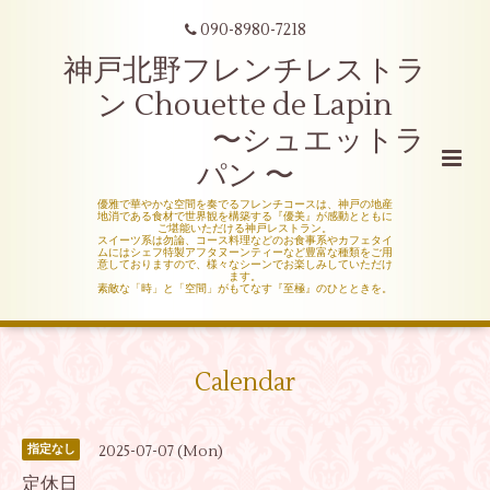
090-8980-7218
神戸北野フレンチレストラ
ン Chouette de Lapin
〜シュエットラ
パン 〜
優雅で華やかな空間を奏でるフレンチコースは、神戸の地産
地消である食材で世界観を構築する『優美』が感動とともに
ご堪能いただける神戸レストラン。
スイーツ系は勿論、コース料理などのお食事系やカフェタイ
ムにはシェフ特製アフタヌーンティーなど豊富な種類をご用
意しておりますので、様々なシーンでお楽しみしていただけ
ます。
素敵な「時」と「空間」がもてなす『至極』のひとときを。
Calendar
2025-07-07 (Mon)
指定なし
定休日