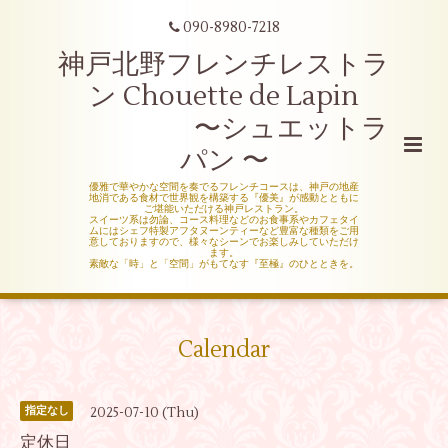
090-8980-7218
神戸北野フレンチレストラ
ン Chouette de Lapin
〜シュエットラ
パン 〜
優雅で華やかな空間を奏でるフレンチコースは、神戸の地産
地消である食材で世界観を構築する『優美』が感動とともに
ご堪能いただける神戸レストラン。
スイーツ系は勿論、コース料理などのお食事系やカフェタイ
ムにはシェフ特製アフタヌーンティーなど豊富な種類をご用
意しておりますので、様々なシーンでお楽しみしていただけ
ます。
素敵な「時」と「空間」がもてなす『至極』のひとときを。
Calendar
2025-07-10 (Thu)
指定なし
定休日