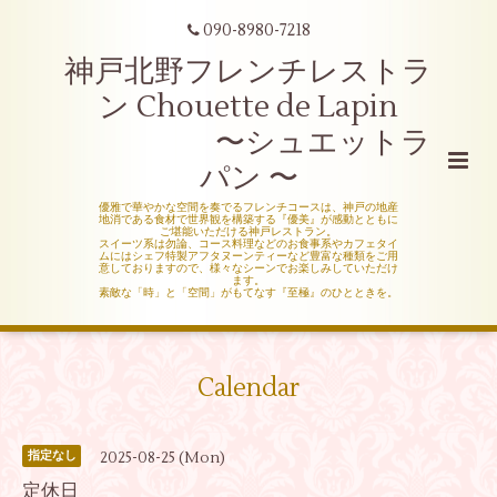
090-8980-7218
神戸北野フレンチレストラ
ン Chouette de Lapin
〜シュエットラ
パン 〜
優雅で華やかな空間を奏でるフレンチコースは、神戸の地産
地消である食材で世界観を構築する『優美』が感動とともに
ご堪能いただける神戸レストラン。
スイーツ系は勿論、コース料理などのお食事系やカフェタイ
ムにはシェフ特製アフタヌーンティーなど豊富な種類をご用
意しておりますので、様々なシーンでお楽しみしていただけ
ます。
素敵な「時」と「空間」がもてなす『至極』のひとときを。
Calendar
2025-08-25 (Mon)
指定なし
定休日