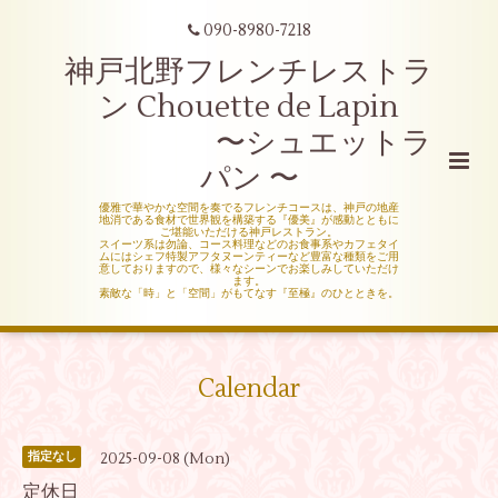
090-8980-7218
神戸北野フレンチレストラ
ン Chouette de Lapin
〜シュエットラ
パン 〜
優雅で華やかな空間を奏でるフレンチコースは、神戸の地産
地消である食材で世界観を構築する『優美』が感動とともに
ご堪能いただける神戸レストラン。
スイーツ系は勿論、コース料理などのお食事系やカフェタイ
ムにはシェフ特製アフタヌーンティーなど豊富な種類をご用
意しておりますので、様々なシーンでお楽しみしていただけ
ます。
素敵な「時」と「空間」がもてなす『至極』のひとときを。
Calendar
2025-09-08 (Mon)
指定なし
定休日