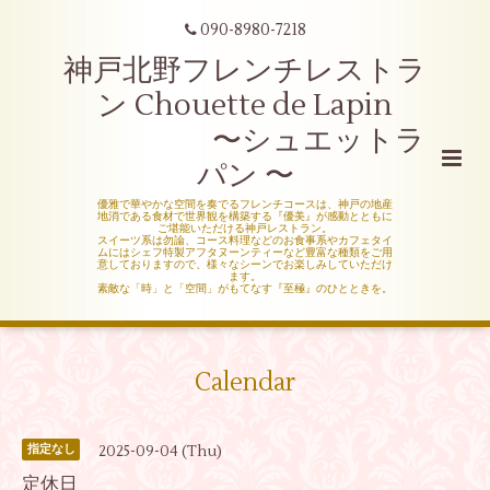
090-8980-7218
神戸北野フレンチレストラ
ン Chouette de Lapin
〜シュエットラ
パン 〜
優雅で華やかな空間を奏でるフレンチコースは、神戸の地産
地消である食材で世界観を構築する『優美』が感動とともに
ご堪能いただける神戸レストラン。
スイーツ系は勿論、コース料理などのお食事系やカフェタイ
ムにはシェフ特製アフタヌーンティーなど豊富な種類をご用
意しておりますので、様々なシーンでお楽しみしていただけ
ます。
素敵な「時」と「空間」がもてなす『至極』のひとときを。
Calendar
2025-09-04 (Thu)
指定なし
定休日