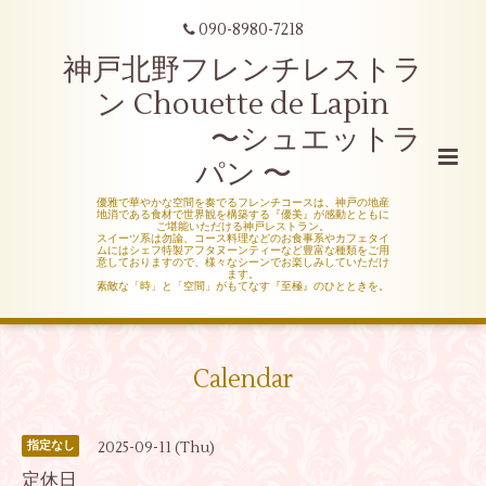
090-8980-7218
神戸北野フレンチレストラ
ン Chouette de Lapin
〜シュエットラ
パン 〜
優雅で華やかな空間を奏でるフレンチコースは、神戸の地産
地消である食材で世界観を構築する『優美』が感動とともに
ご堪能いただける神戸レストラン。
スイーツ系は勿論、コース料理などのお食事系やカフェタイ
ムにはシェフ特製アフタヌーンティーなど豊富な種類をご用
意しておりますので、様々なシーンでお楽しみしていただけ
ます。
素敵な「時」と「空間」がもてなす『至極』のひとときを。
Calendar
2025-09-11 (Thu)
指定なし
定休日