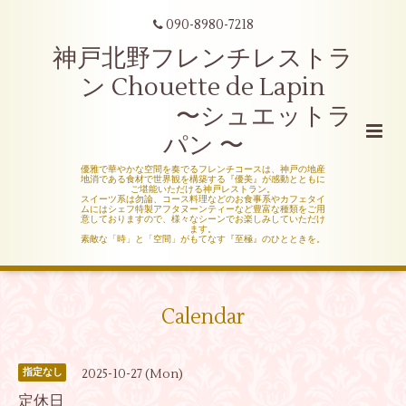
090-8980-7218
神戸北野フレンチレストラ
ン Chouette de Lapin
〜シュエットラ
パン 〜
優雅で華やかな空間を奏でるフレンチコースは、神戸の地産
地消である食材で世界観を構築する『優美』が感動とともに
ご堪能いただける神戸レストラン。
スイーツ系は勿論、コース料理などのお食事系やカフェタイ
ムにはシェフ特製アフタヌーンティーなど豊富な種類をご用
意しておりますので、様々なシーンでお楽しみしていただけ
ます。
素敵な「時」と「空間」がもてなす『至極』のひとときを。
Calendar
2025-10-27 (Mon)
指定なし
定休日