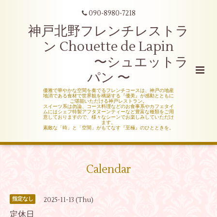
090-8980-7218
神戸北野フレンチレストラ
ン Chouette de Lapin
〜シュエットラ
パン 〜
優雅で華やかな空間を奏でるフレンチコースは、神戸の地産
地消である食材で世界観を構築する『優美』が感動とともに
ご堪能いただける神戸レストラン。
スイーツ系は勿論、コース料理などのお食事系やカフェタイ
ムにはシェフ特製アフタヌーンティーなど豊富な種類をご用
意しておりますので、様々なシーンでお楽しみしていただけ
ます。
素敵な「時」と「空間」がもてなす『至極』のひとときを。
Calendar
2025-11-13 (Thu)
指定なし
定休日