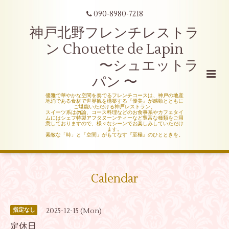
090-8980-7218
神戸北野フレンチレストラ
ン Chouette de Lapin
〜シュエットラ
パン 〜
優雅で華やかな空間を奏でるフレンチコースは、神戸の地産
地消である食材で世界観を構築する『優美』が感動とともに
ご堪能いただける神戸レストラン。
スイーツ系は勿論、コース料理などのお食事系やカフェタイ
ムにはシェフ特製アフタヌーンティーなど豊富な種類をご用
意しておりますので、様々なシーンでお楽しみしていただけ
ます。
素敵な「時」と「空間」がもてなす『至極』のひとときを。
Calendar
2025-12-15 (Mon)
指定なし
定休日