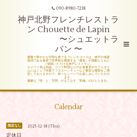
090-8980-7218
神戸北野フレンチレストラ
ン Chouette de Lapin
〜シュエットラ
パン 〜
優雅で華やかな空間を奏でるフレンチコースは、神戸の地産
地消である食材で世界観を構築する『優美』が感動とともに
ご堪能いただける神戸レストラン。
スイーツ系は勿論、コース料理などのお食事系やカフェタイ
ムにはシェフ特製アフタヌーンティーなど豊富な種類をご用
意しておりますので、様々なシーンでお楽しみしていただけ
ます。
素敵な「時」と「空間」がもてなす『至極』のひとときを。
Calendar
2025-12-18 (Thu)
指定なし
定休日