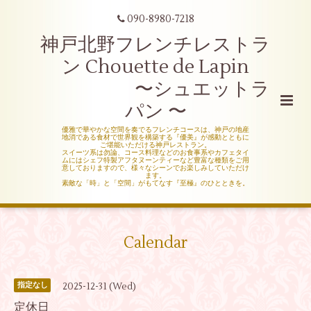
090-8980-7218
神戸北野フレンチレストラ
ン Chouette de Lapin
〜シュエットラ
パン 〜
優雅で華やかな空間を奏でるフレンチコースは、神戸の地産
地消である食材で世界観を構築する『優美』が感動とともに
ご堪能いただける神戸レストラン。
スイーツ系は勿論、コース料理などのお食事系やカフェタイ
ムにはシェフ特製アフタヌーンティーなど豊富な種類をご用
意しておりますので、様々なシーンでお楽しみしていただけ
ます。
素敵な「時」と「空間」がもてなす『至極』のひとときを。
Calendar
2025-12-31 (Wed)
指定なし
定休日