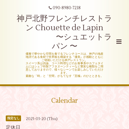
090-8980-7218
神戸北野フレンチレストラ
ン Chouette de Lapin
〜シュエットラ
パン 〜
優雅で華やかな空間を奏でるフレンチコースは、神戸の地産
地消である食材で世界観を構築する『優美』が感動とともに
ご堪能いただける神戸レストラン。
スイーツ系は勿論、コース料理などのお食事系やカフェタイ
ムにはシェフ特製アフタヌーンティーなど豊富な種類をご用
意しておりますので、様々なシーンでお楽しみしていただけ
ます。
素敵な「時」と「空間」がもてなす『至極』のひとときを。
Calendar
2025-03-20 (Thu)
指定なし
定休日