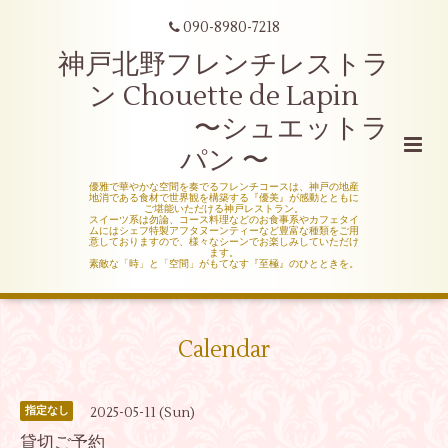
090-8980-7218
神戸北野フレンチレストラ
ン Chouette de Lapin
〜シュエットラ
パン 〜
優雅で華やかな空間を奏でるフレンチコースは、神戸の地産
地消である食材で世界観を構築する『優美』が感動とともに
ご堪能いただける神戸レストラン。
スイーツ系は勿論、コース料理などのお食事系やカフェタイ
ムにはシェフ特製アフタヌーンティーなど豊富な種類をご用
意しておりますので、様々なシーンでお楽しみしていただけ
ます。
素敵な「時」と「空間」がもてなす『至極』のひとときを。
Calendar
2025-05-11 (Sun)
指定なし
貸切ご予約